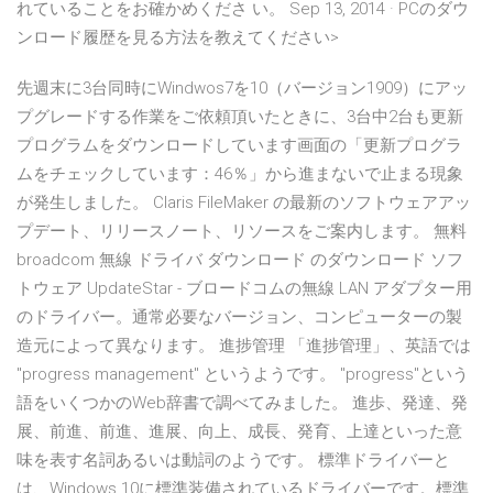
れていることをお確かめくださ い。 Sep 13, 2014 · PCのダウ
ンロード履歴を見る方法を教えてください>
先週末に3台同時にWindwos7を10（バージョン1909）にアッ
プグレードする作業をご依頼頂いたときに、3台中2台も更新
プログラムをダウンロードしています画面の「更新プログラ
ムをチェックしています：46％」から進まないで止まる現象
が発生しました。 Claris FileMaker の最新のソフトウェアアッ
プデート、リリースノート、リソースをご案内します。 無料
broadcom 無線 ドライバ ダウンロード のダウンロード ソフ
トウェア UpdateStar - ブロードコムの無線 LAN アダプター用
のドライバー。通常必要なバージョン、コンピューターの製
造元によって異なります。 進捗管理 「進捗管理」、英語では
"progress management" というようです。 "progress"という
語をいくつかのWeb辞書で調べてみました。 進歩、発達、発
展、前進、前進、進展、向上、成長、発育、上達といった意
味を表す名詞あるいは動詞のようです。 標準ドライバーと
は、Windows 10に標準装備されているドライバーです。標準