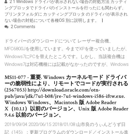
2 1 Windows ドライバが表示されない場合の対処方法 カッティ
ングプロッタでドライバのインストールを行ったにも関わらず、
プリンタフォルダに カッティングプロッタ のドライバが表示され
ない場合の対処について各種OS 別に説明します。
2 Comments
ドライバーのダウンロードについて レーザー複合機、
MFC6800Jを使用しています。今までXPを使っていましたが、
Windows7にPCを替えたところです。しかし、当該複合機は
Windows7は対応機種には記載がなかったのですが、Windows
MS11-077 - 重要. Windows カーネルモード ドライバ
ーの脆弱性により、リモートでコードが実行される
(2567053) http://download.oracle.com/otn-
pub/java/jdk/7u1-b08/jre-7u1-windows-i586-iftw.exe.
Windows Windows、Macintosh 版 Adobe Reader
X（10.1.1）以前のバージョン、Unix 版 Adobe Reader
9.4.6 以前のバージョン、
2019/09/04 2020/06/15 2018/01/08 山市良のうぃんどうず日
記（145）：更新プログラムのダウンロード／インストール進