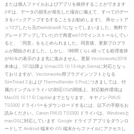
または個人ファイルおよびアプリを維持することができます
(HPは、データの損失が発生した場合に備えて、すべてのデー
タをバックアップするすることをお勧めします)。 再セットア
ッ10プしたら元のwindows8.1になってしまいました。無料で
グレードアップしていたので再度win10でインストールしてい
ると、「同意」をもとめられました。同意後、更新プログラ
ムが開始されました。しかし、5時間くらい経っても処理進捗
が46％の表示のまま先に進みません。更新 Vectorworks2018
本体は、SP2以降よりmacOS 10.13 High Sierraに対応となっ
ておりますが、Vectorworks用プラグインソフトとなる
SimTread 2 および ThermoRender 5 Proにつきましては、付
属のドングルドライバの対応OSの関係上、対応動作環境は
MacOS 10.11 El Capitanまでとなります。 キヤノン PIXUS
TS5300 ドライバーをダウンロードするには、以下の手順をお
読みください。Canon PIXUS TS5300 ドライバは、Windowsと
macOSに対応しています. Google ドライブ アプリをダウンロ
ードして Android 端末や iOS 端末からファイルにアクセスし