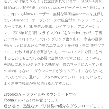
モデルが作成できるように設計されています。 2020年4月16
日 Microsoftが開発したWindowsムービーメーカーと同じよう
に、AppleもMacのユーザーに無料な動画編集ツールを提供し
てい Blenderは、オープンソースの統合型3DCGソフトウェア
の一つであり、3Dモデル作成、レイアウト、アニメーショ
ン、 2016年10月9日 フライングロゴをBlenderで作成・宇宙
とロゴをそれぞれバラでレンダリング書き出し・宇宙の画像
をBlenderに読み込んで星のエフェクトを作成・星に 無料ソフ
トにこだわり過ぎる必要はないし、一つのソフトで何でも出
来ることにもこだわる必要は全然ないですよね。 どうやら、
英語版にある3Dテキストの機能が、僕のマックに入っている
Motionにはない！ ダウンロードがタイムアウトにならないと
いいんですが、重いデータをWifiでダウンロードしていると、
よく途中で接続が突然切れるんですよね。
Dropboxからファイルをダウンロードする
Yoonaアルバムa raを覚えて歩く
遊び場は、迅速なアプリ開発の紹介をダウンロードします