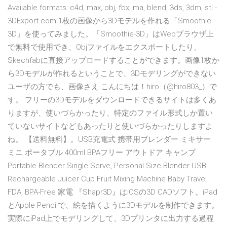
Available formats: c4d, max, obj, fbx, ma, blend, 3ds, 3dm, stl -
3DExport.com 1枚の画像から3Dモデルを作れる「Smoothie-
3D」を使ってみました。「Smoothie-3D」はWebブラウザ上
で無料で使用でき、Objファイルをエクスポートしたり、
Skechfabに直接アップロードすることができます。画像1枚か
ら3Dモデルが作れるということで、3Dモデリングができない
ユーザの方でも、画像さえ こんにちは！hiro（@hiro803_）で
す。 フリーの3Dモデルをダウンロードできるサイトは多くあ
りますが、使いづらかったり、特定のファイル形式しか置い
ていないサイトなどもあったりと使いづらかったりしますよ
ね。 【送料無料】。USB充電式 携帯用ブレンダー ミキサー
ミニ ポータブル 400ml BPAフリー アウトドア キャンプ
Portable Blender Single Serve, Personal Size Blender USB
Rechargeable Juicer Cup Fruit Mixing Machine Baby Travel
FDA, BPA-Free 家電 『Shapr3D』はiOSの3D CADソフト。iPad
とApple Pencilで、絵を描くように3Dモデルを制作できます。
実際にiPad上でモデリングして、3Dプリンタに出力する過程