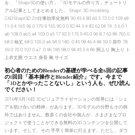
を、「Shapr3Dの使い方」「3Dモデルの作り方」チュートリ
アル記事としてまとめました。 Shapr: 3D modeling
CADShapr3D Zrt仕事効率化無料 90 43.6 80 60.5 72.0 0 109 a8
11.0 4 165 96.0 170 9 165 90.0 0 92 44.3 4 82 62.04 74..5 6.0 1
ab 108.0 ab5 a4 103.0 a5 17 92.0 175 9 45.0 96 8.7 63 86 765.0
68.0 袖丈 68.0 105.0 a6 94.0 180 .0 45 98 46.4 84 59.0 肩巾 78
59.0 70.0 107.0 a7 .0 96 185 98.0 94 45.5 6 86 胴上り 胸上り ト
上衣丈囲 ウエス 身長 胸 サイズ
初心者のためのBlenderの基礎が学べる全6回の記事
の1回目「基本操作とBlender紹介」です。今まで
「3Dとかやったことないし」という人も、ぜひ読ん
でください！
2016年9月16日 3Dビジュアライゼーションの世界には「シェ
ア＆助け合いの精神」があります。3Dモデルの分野もその例
外ではありません。数多くの会社や個人が、さまざまなプロ
ジェクトで使うことができる無料の3Dコンテンツを公開して
います。そして、その 手早く簡単に行えます。ただし、ダウ