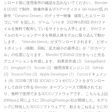
ンロード前に使用条件の確認を忘れないでください。 Blender
& EEVEE で制作、映像作家＆VFXアーティスト Ian Hubert氏 の
新作『Dynamo Dream』のティザー映像 · 成長したエリー ロ
ゴに “VIII” を冠した.. ゲーム『バイオ 2020年6月8日 BVHファ
イルを無料で配布しているサイトから入手します。 BVHファ
イルのモーションデータを簡易人体モデルに取り込んで動か
します。 『blender.blend』がダウンロードされます。 ピボッ
トポイント（移動、回転、拡大縮小の基準点）が『3Dカーソ
ル』の位置になります。 Blenderで2Dのロゴがきらっと光る
アニメーションを作成します。 効果音作成 (2) · GarageBand
(1) · bmglyph (1) · Xcode (2) · 物理演算エンジン (2) · GitHub
(2) · SourceTree (2) · Apple Developer (1) · Cocosドキュメン
ト (8). 2020年7月1日 3DCADソフトやCGソフトをダウンロー
ドして自分で作る Blender. オープンソースで開発されてお
り、無料で使用できる3DCGソフトウェアです。 こちらも上記
のMayaと同じように ZBrushはPixologic社が開発した、モデリ
ングに特化した3DCGソフトウェアで、粘土をこねるように3D