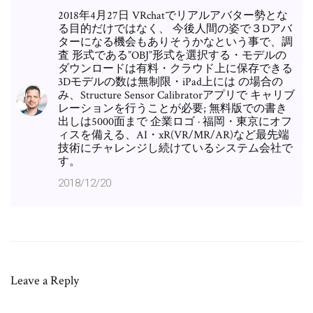
2018年4月27日 VRchatでリアルアバター勢とな
る目的だけではなく、 今後人間の姿で３Dアバ
ターになる機会もありそうかなという事で、調
査 形式である”OBJ”形式を選択する・モデルの
ダウンロードは有料・クラウド上に保存できる
3Dモデルの数は無制限・iPad上には の場合の
み、Structure Sensor Calibratorアプリで キャリブ
レーションを行うことが必要; 無料版での書き
出しは5000面まで 企業ロゴ · 福岡・東京にオフ
ィスを備える、AI・xR(VR/MR/AR)など最先端
技術にチャレンジし続けているシステム会社で
す。
2018/12/20
Leave a Reply