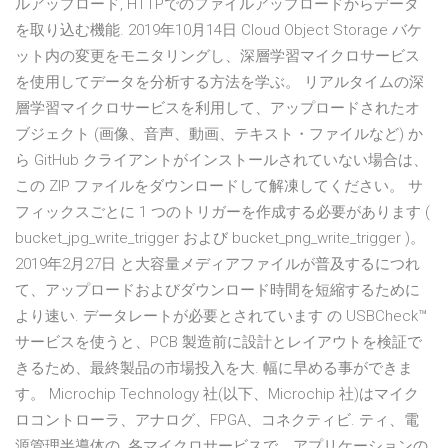
ルアップロード, HTTPでのファイルアップロードからデータ
を取り込む機能. 2019年10月14日 Cloud Object Storage バケ
ット内の変更をモニタリングし、深層学習マイクロサービス
を使用してデータを分析する方法を学ぶ。 リアルタイムの深
層学習マイクロサービスを利用して、アップロードされたオ
ブジェクト (画像、音声、動画、テキスト・ファイルなど) か
ら GitHub クライアントがインストールされていない場合は、
この ZIP ファイルをダウンロードして解凍してください。 サ
フィックスごとに 1 つのトリガーを作成する必要があります (
bucket_jpg_write_trigger および bucket_png_write_trigger )。
2019年2月27日 と大容量メディアファイルが普及するにつれ
て、アップロードおよびダウンロード時間を短縮するために
より速い. データレートが必要とされています の USBCheck™
サービスを使うと、PCB 製造前に設計とレイアウトを検証で
きるため、最終製品の市場投入を大. 幅に早める事ができま
す。 Microchip Technology 社(以下、Microchip 社)はマイク
ロコントローラ、アナログ、FPGA、コネクティビ. ティ、電
源管理半導体の 各マイクロサービスで、アプリケーションの