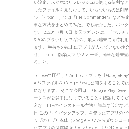
い設定、スマホのリフレッシュに使える便利なア
したファイルを見なおして、いらないものは削除して
4.4「Kitkat」）では『File Commande
単な方法をまとめてみた」でも紹介した、バック
す。 2020年7月10日 楽天マガジンは、「マ
&PCのブラウザ版で2台の、最大7端末で同時利
ます。 手持ちの端末にアプリが入っていない場
う。 android版楽天マガジン 一番、簡単な
ること。
Eclipseで開発したAndroidアプリを【Goo
APKファイルを GooglePlayに公開をする
になります。 そこで今回は、 Google Play Dev
ータスが公開中になっていることを確認してください
名なFFFTPのインストール方法と簡単な設定など
日 この「JS バックアップ」を使ったアプリのバッ
ップのアプリ本体（Google Play からダウンロード）
たアプリの保存場所 Sony Select またはGoog