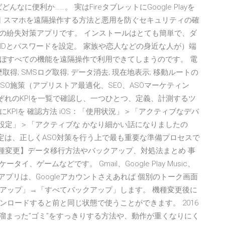
んなに便利か……。 実はFireタブレットにGoogle Playを
3日 スマホを遠隔操作する方法と悪用を防ぐセキュリティの確
le公式の紛失対策アプリです。 インストールはとても簡単で、ダ
IDとパスワードを設定。 家族や恋人などの身近な人が）端
ぼすべての機能を遠隔操作で利用できてしまうのです。 電
取得; SMSログ取得; データ消去; 現在地表示; 移動ルートの
策・ASO施策（アプリストア最適化、SEO、ASOマーケティン
れぞれのKPIを一覧で確認し、一つひとつ、定義、計測するツ
PIを 確認方法 iOS：「使用状況」＞「アクティブなデバ
トの設定」＞「アクティブな かなり細かい話になりましたの
設定は、正しくASO対策を行う上で最も重要な準備プロセスで
roidに機種変更】データ移行方法やバックアップ、対処法まとめ 事
、ゲームなどです。 Gmail、Google Play Music、
するアプリは、Googleアカウントさえあれば 個別のトーク画面
アップ」→「すべてバックアップ」します。 機種変更後に
ロードすると前と同じ状態で使うことができます。 2016
に溜まった”ゴミ”をすっきりする方法や、動作が重くなりにく