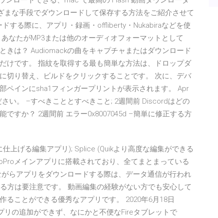
ウンロードできる、mac で最高の Flash 動画ダウンローダ
を、さまざまな手段でダウンロードして保存する方法をご紹介させて
する際に、アプリ・録画・offliberty・Nukabiraなどを使
 あなたがMP3または他のオーディオフォーマットとして
ときは？ Audiomackの曲をキャプチャまたはダウンロード
だけです。 指紋を取得する最も簡単な方法は、ドロップダ
に切り替え、ビルドをクリックすることです。 次に、デバ
ペインにsha1フィンガープリントが表示されます。 Apr
ください。 –すべきこととすべきこと; 2週間前 Discordはどの
か？ 2週間前 エラー0x8007045d –簡単に修正する方
上げる編集アプリ); Splice (Quikより高度な編集ができる
機能はGoProメインアプリに搭載されており、全てまとまっている
ながらアプリをダウンロードする際は、データ通信が行われ
のある方は要注意です。 動画編集の経験がない方でも安心して
ることができる優秀なアプリです。 2020年6月18日
しかアプリの追加ができず、なにかと不便なFireタブレットで