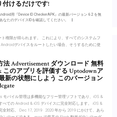
り付けるだけです!
ndroid用『Device ID CheckerAPK』の最新バージョン 6.2 を無
あなたのデバイスIDを確認してください。
ルート権限が得られます。 これにより、すべてのシステムフ
ndroidデバイスをルートしたい場合、そうするために使
dvertisement ダウンロード 無料
8 k このアプリを評価する Uptodownア
erを常に最新の状態にしよう このバージョン
gate
yncios モバイル管理は多機能なフリー管理ソフトであり、iOS &
の Android & iOS デバイスに完全対応します。 iOS &
。 Dec 17, 2019 · 2020 年から 2019 にかけて、あら