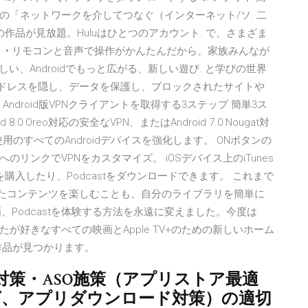
「ネットワークを介してつなぐ（インターネット/ソ. 二
の作品が見放題。Huluはひとつのアカウント. で、さまざま
。 • リモコンと音声で操作がかんたんだから、家族みんなが
楽しい、Androidでもっと広がる、新しい遊び. と学びの世界
て、IPアドレスを隠し、データを保護し、ブロックされたサイトや
ndroid版VPNクライアントを取得する3ステップ 簡単3ス
d 8.0 Oreo対応の安全なVPN、またはAndroid 7.0 Nougat対
ご使用のすべてのAndroidデバイスを強化します。 ONボタンの
リンクでVPNをカスタマイズ。 iOSデバイス上のiTunes
を購入したり、Podcastをダウンロードできます。 これまで
込みをしたコンテンツを楽しむことも、自分のライブラリを簡単に
画、Podcastを体験する方法を永遠に変えました。今度は
なたが好きなすべての映画とApple TV+のための新しいホーム
作品が見つかります。
ASO対策・ASO施策（アプリストア最適
ング、アプリダウンロード対策）の適切