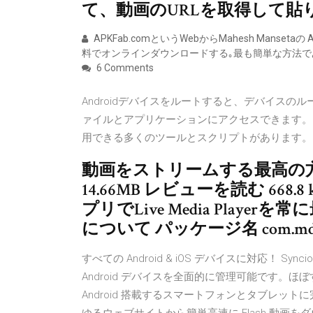
て、動画のURLを取得して貼
APKFab.comというWebからMahesh Mansetaの A
料でオンラインダウンロードする｡最も簡単な方法で
6 Comments
Androidデバイスをルートすると、デバイスの
ァイルとアプリケーションにアクセスできます。 A
用できる多くのツールとスクリプトがあります。
動画をストリームする最高の方法 A
14.66MB レビューを読む 668.
プリでLive Media Play
について パッケージ名 com.mdc
すべての Android & iOS デバイスに対応！ S
Android デバイスを全面的に管理可能です。ほぼすべて
Android 搭載するスマートフォンとタブレットに完全対応