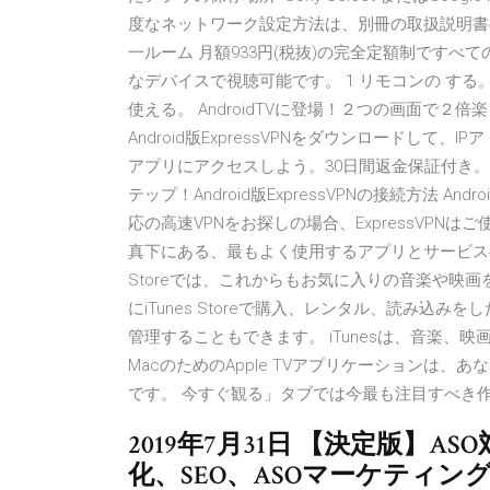
度なネットワーク設定方法は、別冊の取扱説明書の
一ルーム 月額933円(税抜)の完全定額制ですべて
なデバイスで視聴可能です。 1 リモコンの する
使える。 AndroidTVに登場！２つの画面で２倍
Android版ExpressVPNをダウンロードし
アプリにアクセスしよう。30日間返金保証付き。 A
テップ！Android版ExpressVPNの接続方法 Androi
応の高速VPNをお探しの場合、ExpressVPNは
真下にある、最もよく使用するアプリとサービスへの
Storeでは、これからもお気に入りの音楽や映画
にiTunes Storeで購入、レンタル、読み
管理することもできます。 iTunesは、音楽、映
MacのためのApple TVアプリケーションは、あ
です。 今すぐ観る」タブでは今最も注目すべき
2019年7月31日 【決定版】
化、SEO、ASOマーケティ