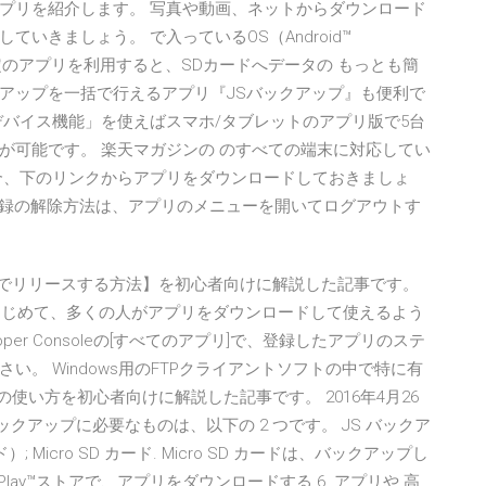
プリを紹介します。 写真や動画、ネットからダウンロード
いきましょう。 で入っているOS（Android™
r』など特定のアプリを利用すると、SDカードへデータの もっとも簡
アップを一括で行えるアプリ『JSバックアップ』も便利で
ルチデバイス機能」を使えばスマホ/タブレットのアプリ版で5台
用が可能です。 楽天マガジンの のすべての端末に対応してい
合、下のリンクからアプリをダウンロードしておきましょ
端末登録の解除方法は、アプリのメニューを開いてログアウトす
glePlayでリリースする方法】を初心者向けに解説した記事です。
ことではじめて、多くの人がアプリをダウンロードして使えるよう
eloper Consoleの[すべてのアプリ]で、登録したアプリのステ
。 Windows用のFTPクライアントソフトの中で特に有
の使い方を初心者向けに解説した記事です。 2016年4月26
クアップに必要なものは、以下の 2 つです。 JS バックア
; Micro SD カード. Micro SD カードは、バックアップし
le Play™ストアで、アプリをダウンロードする 6. アプリや 高