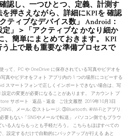
覧で確認し、一つひとつ、定義、計測す
を押さえながら、詳細にKPIを 確認
クティブなデバイス数」 Android：
設定」＞「アクティブな かなり細か
、簡単にまとめておきます。 KPI
行う上で最も重要な準備プロセスで
プリを使って、PC や OneDrive に保存されている写真やビデオを
写真やビデオをフォト アプリ内の 1 つの場所にコピーする
roid スマートフォンで正しくインポートできない場合は、写
B 設定の変更が必要になることがあります。 アカウント プ
Store サポート · 返品・返金 · ご注文履歴. 2019年10月3日
SNS、メール; ②ストレージ; ③Bluetooth; ④Wi-Fiとアプリ.
必要もない「SNSやメールで転送」 パソコン側でもブラウ
っている人ならもっとも手軽だろう。 こちらもほぼすべての
ので、設定するだけで自動的にバックアップが行える あと