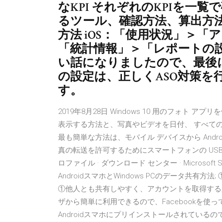
なKPI それぞれのKPIを一
るツール、確認方法、算出方法
方法 iOS：「使用状況」＞「ア
「統計情報」＞「レポートの
い話になりましたので、最後に
の設定は、正しくASO対策を
す。
2019年8月28日 Windows 10 用のフォト ア
表示する方法と、写真やビデオを日付、 すべての
最も簡単な方法は、モバイル デバイスから And
真の転送を許可するためにスマートフォンの US
ロファイル · ダウンロード センター · Microsoft 
AndroidスマホとWindows PCのデータ共有方法; ①
①他人とも共有しやすく、アカウントを取得する
ザから簡単に利用できるので、Facebookを使
Androidスマホにプリインストールされている