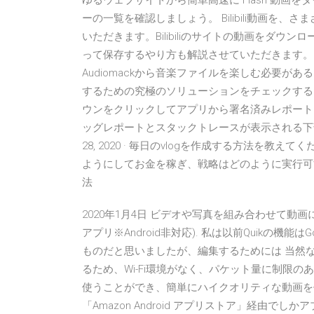
ゆるウェブサイトから簡単高速に Flash 動画をダ
ーの一覧を確認しましょう。 Bilibili動画
いただきます。Bilibiliのサイトの動画をダウンロード
って保存するやり方も解説させていただきます。
Audiomackから音楽ファイルを楽しむ必要がある
するための究極のソリューションをチェックする
ウンをクリックしてアプリから署名済みレポート
ッグレポートとスタックトレースが表示される下部
28, 2020 · 毎日のvlogを作成する方法を教えて
ようにしてお金を稼ぎ、戦略はどのように実行可能です
法
2020年1月4日 ビデオや写真を組み合わせて動画に仕
アプリ※Android非対応). 私は以前Quikの
ものだと思いましたが、編集するためには 当然
るため、Wi-Fi環境がなく、パケット量に制限
使うことができ、簡単にハイクオリティな動画を作
「Amazon Android アプリストア」経由で