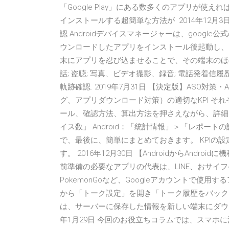
「Google Play」にある数多くのアプリが使えればど
インストールする超簡単な方法が 2014年12月
認 Androidデバイスマネージャーは、goog
ウンロードしたアプリをインストール後起動し、
末にアプリを忍び込ませることで、その端末のほ
話; 盗聴; 写真、ビデオ撮影、録音; 電話発着信履歴
軌跡確認. 2019年7月31日 【決定版】ASO対
グ、アプリダウンロード対策）の適切なKPI そ
ール、確認方法、算出方法を押さえながら、詳細にK
イス数」 Android：「統計情報」＞「レポー
で、最後に、簡単にまとめておきます。 KPIの
す。 2016年12月30日 【AndroidからAnd
前準備の必要なアプリの代表は、LINE、おサイフケータイ
PokemonGoなど、Googleアカウントで使用
から「トーク設定」を開き「トーク履歴をバック
は、サーバーに保存した情報を新しい端末にダウン
年1月29日 今回のお役立ちコラムでは、スマホ